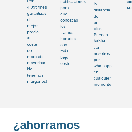
Por
si
notificaciones
la
4,99€/mes
co
para
distancia
garantizas
que
de
el
conozcas
un
mejor
los
click.
precio
tramos
Puedes
al
horarios
hablar
coste
con
con
de
más
nosotros
mercado
bajo
por
mayorista.
coste
whatsapp
No
en
tenemos
cualquier
márgenes!
momento
¿a
horramos