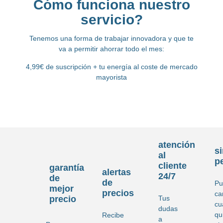
Cómo funciona nuestro
servicio?
Tenemos una forma de trabajar innovadora y que te
va a permitir ahorrar todo el mes:
4,99€ de suscripción
+ tu energía al coste de mercado
mayorista
atención
s
al
p
cliente
garantía
alertas
24/7
de
de
Pu
mejor
precios
ca
Tus
precio
cu
dudas
qu
Recibe
a