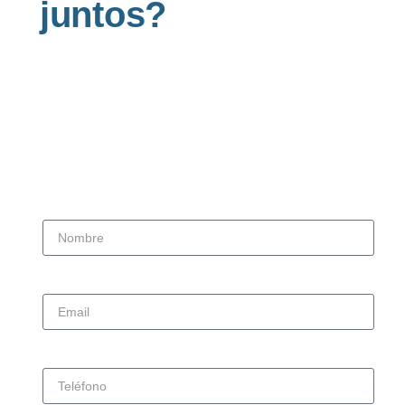
juntos?
Tienes dudas o quieres contratar el servicio
con nosotros? Deja tus datos y te
llamaremos!
Nombre
Email
Teléfono